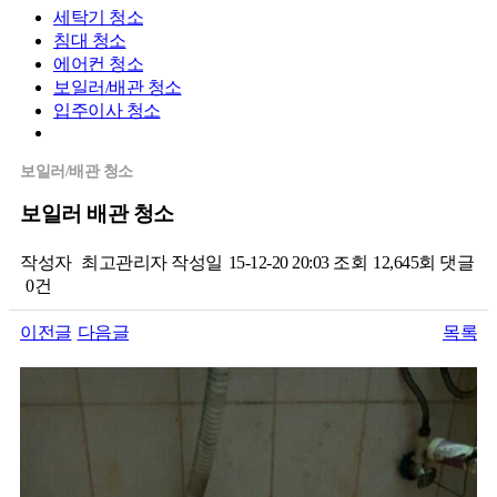
세탁기 청소
침대 청소
에어컨 청소
보일러/배관 청소
입주이사 청소
보일러/배관 청소
보일러 배관 청소
작성자
최고관리자
작성일
15-12-20 20:03
조회
12,645회
댓글
0건
이전글
다음글
목록
본문